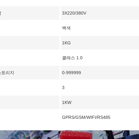
압
3X220/380V
백색
1KG
클래스 1.0
스토리지
0-999999
3
1KW
GPRS/GSM/WIFI/RS485