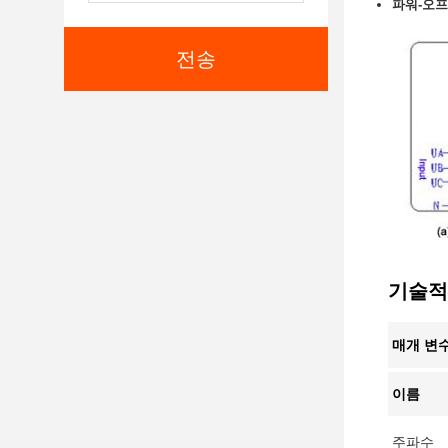
파워-오프
전송
기술적
매개 변
이름
주파수