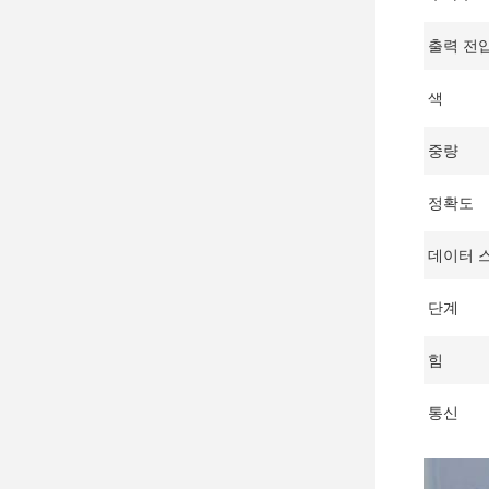
출력 전
색
중량
정확도
데이터 
단계
힘
통신