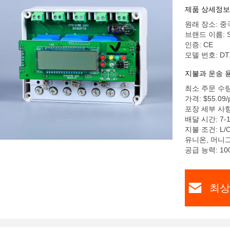
제품 상세정보
원래 장소: 중
브랜드 이름: S
인증: CE
모델 번호: DT
지불과 운송 
최소 주문 수량
가격: $55.09/p
포장 세부 사항:
배달 시간: 7-
지불 조건: L/
유니온, 머니
공급 능력: 10
최상