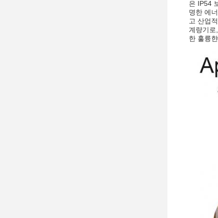
은 IP5
명한 에너
고 산업적
계량기로,
한 훌륭햔