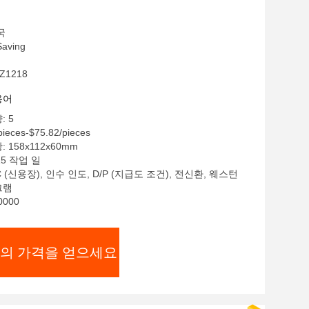
국
aving
Z1218
용어
: 5
ieces-$75.82/pieces
 158x112x60mm
15 작업 일
C (신용장), 인수 인도, D/P (지급도 조건), 전신환, 웨스턴
그램
0000
의 가격을 얻으세요