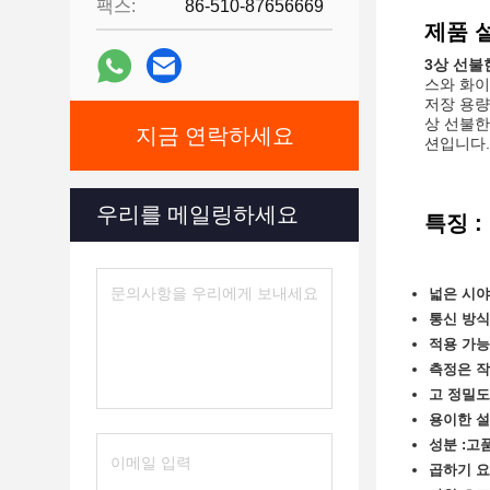
팩스:
86-510-87656669
제품 설
3상 선불
스와 화이
저장 용량
상 선불한
지금 연락하세요
션입니다.
우리를 메일링하세요
특징 :
넓은 시야
통신 방식 
적용 가능
측정은 작
고 정밀도
용이한 설
성분 :고
곱하기 