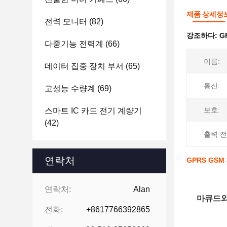
제품 상세정
전력 모니터
(82)
강조하다:
G
다중기능 전력계
(66)
이름:
데이터 집중 장치 부서
(65)
통신:
고성능 수량계
(69)
보호:
스마트 IC 카드 전기 계량기
(42)
출력 전
연락처
GPRS GSM
연락처:
Alan
마큐드와
전화:
+8617766392865