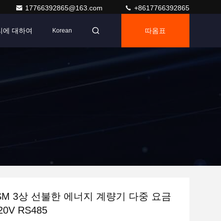
17766392865@163.com
+8617766392865
리에 대하여
따옴표
Korean
GSM 3상 선불한 에너지 계량기 다중 요금
표 미터 220V RS485