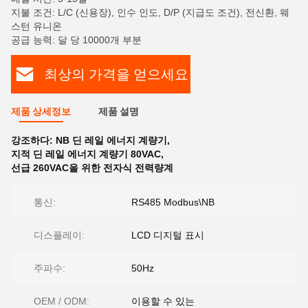
지불 조건: L/C (신용장), 인수 인도, D/P (지급도 조건), 전신환, 웨
스턴 유니온
공급 능력: 달 당 10000개 부분
최상의 가격을 얻으세요
제품 상세정보
제품 설명
강조하다:
NB 딘 레일 에너지 계량기
,
지적 딘 레일 에너지 계량기 80VAC
,
선급 260VAC을 위한 전자식 전력량계
통신:
RS485 Modbus\NB
디스플레이:
LCD 디지털 표시
주파수:
50Hz
OEM / ODM:
이용할 수 있는