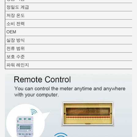
정밀도 계급
저장 온도
소비 전력
OEM
실장 방식
전류 범위
보호 수준
파워 레인지