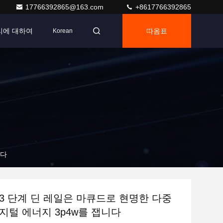
17766392865@163.com
+8617766392865
리에 대하여
따옴표
Korean
디지털 에너지 3p4w를 잽니다
3 단계 딘 레일은 마큐드로 현명한 다중
요금표 디지털 에너지 3p4w를 잽니다