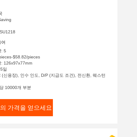
국
aving
SU1218
용어
: 5
ieces-$58.82/pieces
 126x97x77mm
15일
C (신용장), 인수 인도, D/P (지급도 조건), 전신환, 웨스턴
당 10000개 부분
의 가격을 얻으세요