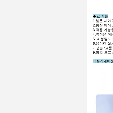
주요 기능
1.넓은 시야
2.통신 방식 :
3.적용 가능한
4.측정은 
5.고 정밀도
6.용이한 설
7.성분 :고
9.파워-오
애플리케이