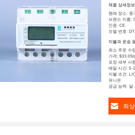
제품 상세정보
원래 장소: 중
브랜드 이름: S
인증: CE
모델 번호: DT
지불과 운송 
최소 주문 수량
가격: $33.09/p
포장 세부 사항:
배달 시간: 5-
지불 조건: L/
유니온
공급 능력: 달 
최상