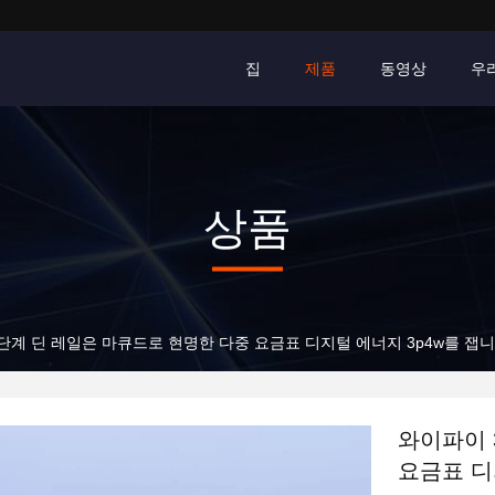
집
제품
동영상
우
상품
와이파이 3 단계 딘 레일은 마큐드로 현명한 다중 요금표 
와이파이 