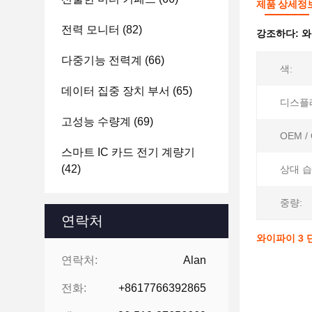
제품 상세정
전력 모니터
(82)
강조하다:
와
다중기능 전력계
(66)
색:
데이터 집중 장치 부서
(65)
디스플
고성능 수량계
(69)
OEM /
스마트 IC 카드 전기 계량기
(42)
상대 습
중량:
연락처
와이파이 3 
연락처:
Alan
전화:
+8617766392865