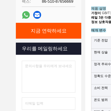
팩스:
86-510-87656669
제품 설명
GB/
가정이
레일 3은 다
정보 상호작용
지금 연락하세요
매개 변수
기준 전압
우리를 메일링하세요
현재 상술
정격 주파수
정확도 수준
소비 전력
온도 범위