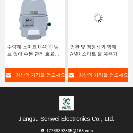
수량계 스마트 0-40°C 밸
민관 및 청동체와 함께
브 없이 수분 관리 효율성
AMR 스마트 물 계측기
향상
요
최상의 가격을 얻으세요
최상의 가격을 얻으세요
Jiangsu Senwei Electronics Co., Ltd.
17766392865@163.com