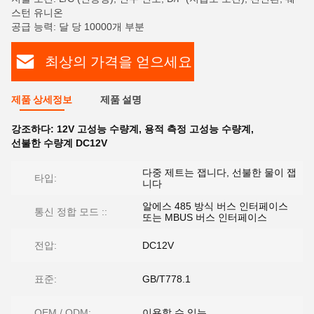
스턴 유니온
공급 능력: 달 당 10000개 부분
최상의 가격을 얻으세요
제품 상세정보
제품 설명
강조하다:
12V 고성능 수량계
,
용적 측정 고성능 수량계
,
선불한 수량계 DC12V
다중 제트는 잽니다, 선불한 물이 잽
타입:
니다
알에스 485 방식 버스 인터페이스
통신 정합 모드 ::
또는 MBUS 버스 인터페이스
전압:
DC12V
표준:
GB/T778.1
OEM / ODM:
이용할 수 있는