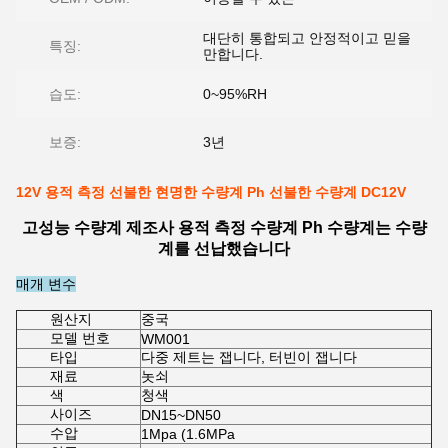
대단히 통합되고 안정적이고 믿을
특징:
만합니다.
습도:
0~95%RH
보증:
3년
12V 용적 측정 선불한 현명한 수량계 Ph 선불한 수량계 DC12V
고성능 수량계 제조사 용적 측정 수량계 Ph 수량계는 수량
계를 선납했습니다
매개 변수
원산지
중국
모델 번호
WM001
타입
다중 제트는 잽니다, 터빈이 잽니다
재료
놋쇠
색
청색
사이즈
DN15~DN50
수압
1Mpa (1.6MPa