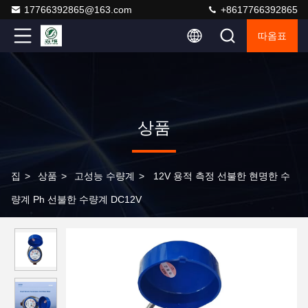
17766392865@163.com
+8617766392865
따옴표
상품
집
>
상품
>
고성능 수량계
>
12V 용적 측정 선불한 현명한 수
량계 Ph 선불한 수량계 DC12V