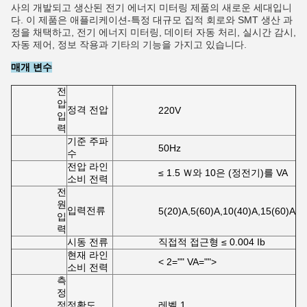
사의 개발되고 생산된 전기 에너지 미터링 제품의 새로운 세대입니
다. 이 제품은 애플리케이션-특정 대규모 집적 회로와 SMT 생산 과
정을 채택하고, 전기 에너지 미터링, 데이터 자동 처리, 실시간 감시,
자동 제어, 정보 작용과 기타의 기능을 가지고 있습니다.
매개 변수
전
압
정격 전압
220V
입
력
기준 주파
50Hz
수
전압 라인
≤ 1.5 Ｗ와 10은 (정전기)를 VA
소비 전력
전
원
입력전류
5(20)A,5(60)A,10(40)A,15(60)A
입
력
시동 전류
직접적 접근형 ≤ 0.004 Ib
현재 라인
< 2="" VA="">
소비 전력
측
정
정
정확도
레벨 1