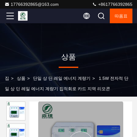
17766392865@163.com
+8617766392865
따옴표
상품
집
>
상품
>
단일 상 딘 레일 에너지 계량기
>
1.5W 전자적 단
일 상 딘 레일 에너지 계량기 집적회로 카드 지역 리모콘