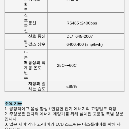
확
도
신
호
통신
RS485 :2400bps
통
신
신호 통신
DL/T645-2007
펄
펄스 상수
6400,400 (imp/kwh)
스
다
른
매
통상의 작
25C~+60C
개
동 온도
변
수
저장과 일
≤85%
하는 습도
주요 기능
1. 긍정적이고 음성 활성 / 민감한 전기 에너지의 고정밀도 측정.
2. 주성분은 전자적 에너지 계량기를 위해 설계된 고품질 특별 성분
입니다.
3. 넓은 시야 각과 고-대비와 LCD 스크린은 디스플레이를 위해 사