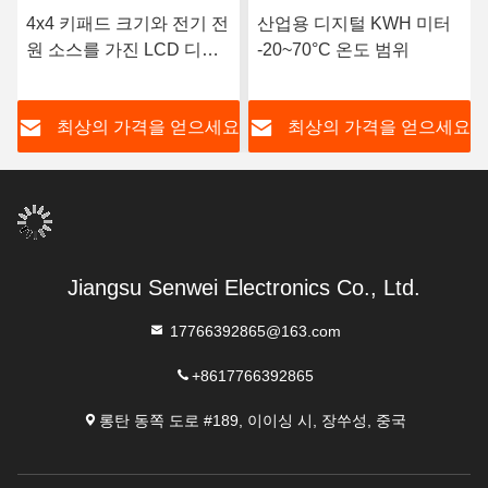
4x4 키패드 크기와 전기 전
산업용 디지털 KWH 미터
원 소스를 가진 LCD 디지
-20~70°C 온도 범위
털 디스플레이 사전 지불
미터 키보드
요
최상의 가격을 얻으세요
최상의 가격을 얻으세요
Jiangsu Senwei Electronics Co., Ltd.
17766392865@163.com
+8617766392865
롱탄 동쪽 도로 #189, 이이싱 시, 장쑤성, 중국