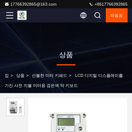
17766392865@163.com
+8617766392865
따옴표
상품
집
>
상품
>
선불한 미터 키패드
>
LCD 디지털 디스플레이를
가진 사전 지불 미터용 검은색 막 키보드