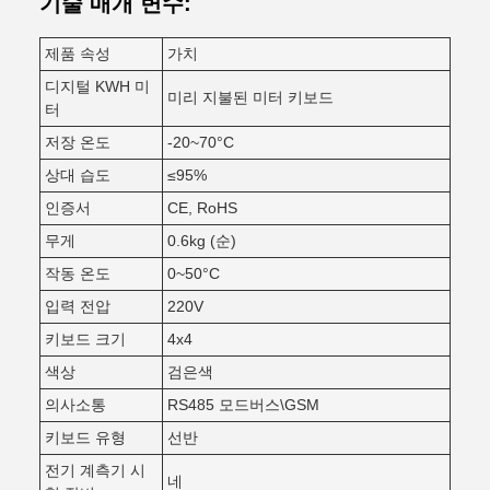
기술 매개 변수:
제품 속성
가치
디지털 KWH 미
미리 지불된 미터 키보드
터
저장 온도
-20~70°C
상대 습도
≤95%
인증서
CE, RoHS
무게
0.6kg (순)
작동 온도
0~50°C
입력 전압
220V
키보드 크기
4x4
색상
검은색
의사소통
RS485 모드버스\GSM
키보드 유형
선반
전기 계측기 시
네