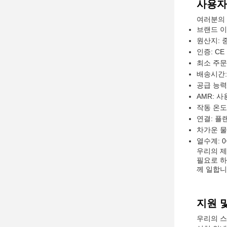
사용자
여러분의 
브랜드 이
원산지: 
인증: CE
최소 주문량
배송시간: 
공급 능력:
AMR: 사
작동 온도:
연결: 플
차가운 물:
열수계: 0
우리의 제
필요로 하
께 일합니
지원 
우리의 스