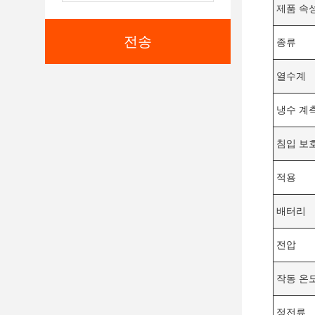
제품 속
전송
종류
열수계
냉수 계
침입 보
적용
배터리
전압
작동 온
정전류