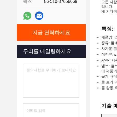
팩스:
86-510-87656669
모든 사람
입니다.
왜 기다려
특징:
지금 연락하세요
제품명: 
종류: 물
차가운 물:
우리를 메일링하세요
정전류: ≤ 
AMR: 사
밸브: 밸
이 제품의
물계 배
물 로라 
물 활동 
기술 