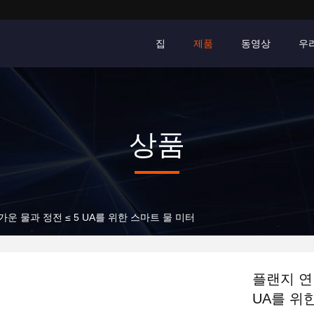
집
제품
동영상
우
상품
운 물과 정전 ≤ 5 UA를 위한 스마트 물 미터
플랜지 연
UA를 위