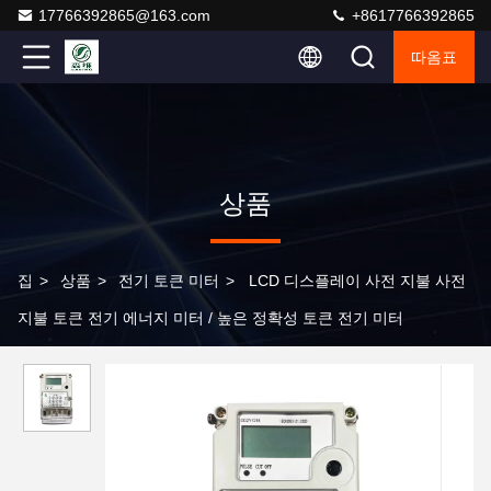
17766392865@163.com
+8617766392865
따옴표
상품
집
>
상품
>
전기 토큰 미터
>
LCD 디스플레이 사전 지불 사전
지불 토큰 전기 에너지 미터 / 높은 정확성 토큰 전기 미터