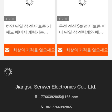
비디오
비디오
하얀 단일 상 전자 토큰 키
무선 전신 Sts 전기 토큰 미
패드 에너지 계량기는
터 단일 상 전력계와 에너
RS485 CE를 선납했습니
지 계량기 0.004Ib
다
요
최상의 가격을 얻으세요
최상의 가격을 얻으세요
Jiangsu Senwei Electronics Co., Ltd.
17766392865@163.com
+8617766392865