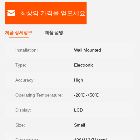
최상의 가격을 얻으세요
제품 상세정보
제품 설명
Installation:
Wall Mounted
Type:
Electronic
Accuracy:
High
Operating Temperature:
-20℃~+50℃
Display:
LCD
Size:
Small