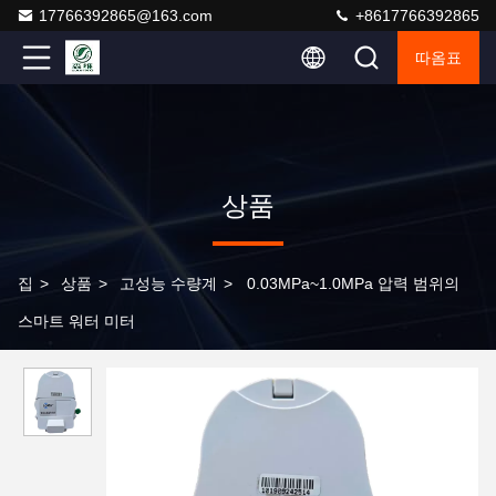
17766392865@163.com
+8617766392865
따옴표
상품
집
>
상품
>
고성능 수량계
>
0.03MPa~1.0MPa 압력 범위의
스마트 워터 미터