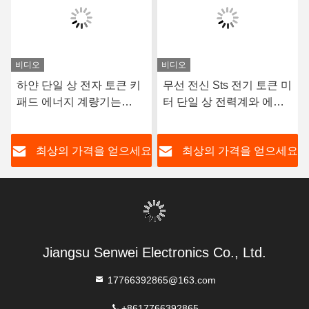
비디오
비디오
하얀 단일 상 전자 토큰 키
무선 전신 Sts 전기 토큰 미
패드 에너지 계량기는
터 단일 상 전력계와 에너
RS485 CE를 선납했습니
지 계량기 0.004Ib
다
요
최상의 가격을 얻으세요
최상의 가격을 얻으세요
Jiangsu Senwei Electronics Co., Ltd.
17766392865@163.com
+8617766392865