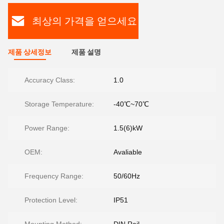
최상의 가격을 얻으세요
제품 상세정보
제품 설명
Accuracy Class:
1.0
Storage Temperature:
-40℃~70℃
Power Range:
1.5(6)kW
OEM:
Avaliable
Frequency Range:
50/60Hz
Protection Level:
IP51