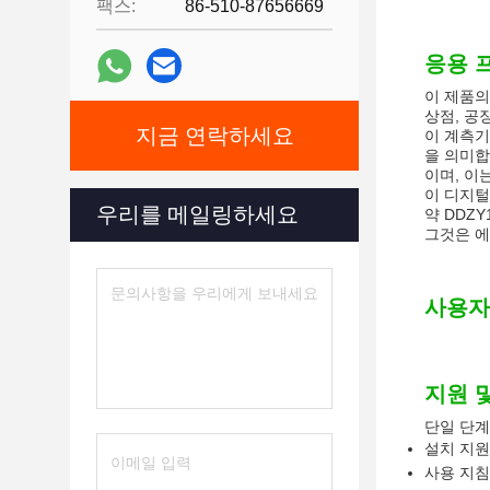
팩스:
86-510-87656669
응용 
이 제품의
상점, 공
지금 연락하세요
이 계측기
을 의미합니
이며, 이
이 디지털
우리를 메일링하세요
약 DDZ
그것은 에
사용자
지원 
단일 단계
설치 지원
사용 지침