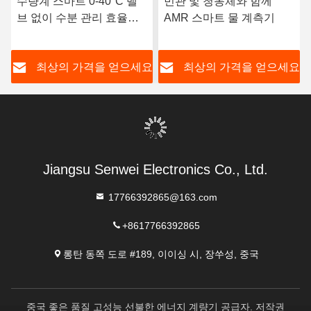
수량계 스마트 0-40°C 밸
민관 및 청동체와 함께
브 없이 수분 관리 효율성
AMR 스마트 물 계측기
향상
요
최상의 가격을 얻으세요
최상의 가격을 얻으세요
Jiangsu Senwei Electronics Co., Ltd.
17766392865@163.com
+8617766392865
롱탄 동쪽 도로 #189, 이이싱 시, 장쑤성, 중국
중국 좋은 품질 고성능 선불한 에너지 계량기 공급자. 저작권