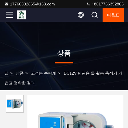
17766392865@163.com
+8617766392865
따옴표
상품
집
>
상품
>
고성능 수량계
>
DC12V 민관용 물 활동 측정기 가
볍고 정확한 결과