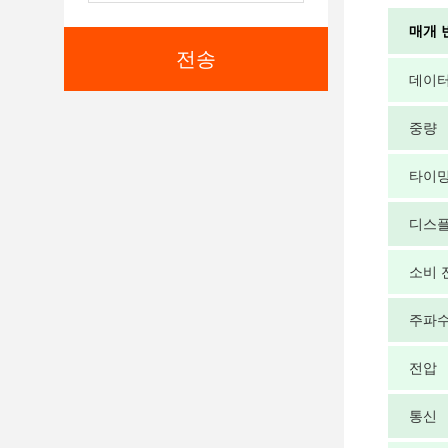
매개 
전송
데이터
중량
타이밍
디스
소비 
주파
전압
통신