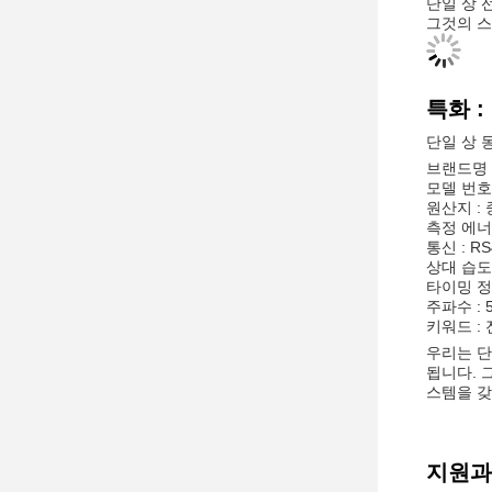
단일 상 
그것의 스
특화 :
단일 상 
브랜드명 
모델 번호 
원산지 :
측정 에너지
통신 : RS
상대 습도 
타이밍 정
주파수 : 
키워드 :
우리는 단
됩니다. 그
스템을 갖
지원과