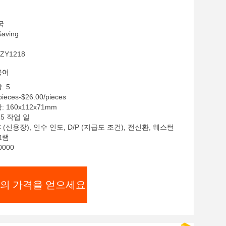
국
aving
ZY1218
용어
: 5
ieces-$26.00/pieces
 160x112x71mm
15 작업 일
C (신용장), 인수 인도, D/P (지급도 조건), 전신환, 웨스턴
그램
0000
의 가격을 얻으세요