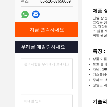
팩스:
86-510-87656669
제품 설
단일 상 
그것은 정
고, 경향
지금 연락하세요
스 삶을 
위한 완전
우리를 메일링하세요
특징 :
상품 이름
보호 클래
차원 :
16
디스플레이
주파수 :
정밀도 계
기술적