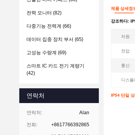
제품 상세정
전력 모니터
(82)
강조하다:
I
다중기능 전력계
(66)
차원:
데이터 집중 장치 부서
(65)
전압:
고성능 수량계
(69)
통신:
스마트 IC 카드 전기 계량기
(42)
디스플
연락처
IP54 단일 
연락처:
Alan
전화:
+8617766392865
단일 