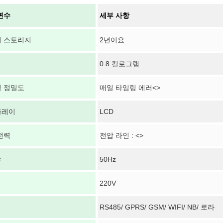
변수
세부 사항
 스토리지
2년이요
0.8 킬로그램
 정밀도
매일 타임링 에러<>
플레이
LCD
전력
전압 라인 : <>
수
50Hz
220V
RS485/ GPRS/ GSM/ WIFI/ NB/ 로라