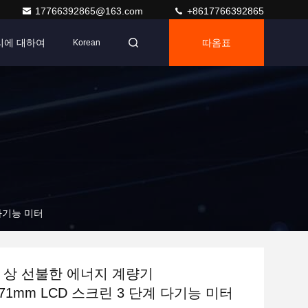
17766392865@163.com
+8617766392865
리에 대하여
따옴표
Korean
 다기능 미터
단일 상 선불한 에너지 계량기
2x71mm LCD 스크린 3 단계 다기능 미터