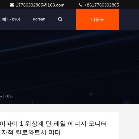
17766392865@163.com
+8617766392865
리에 대하여
따옴표
Korean
트시 미터
이파이 1 위상계 딘 레일 에너지 모니터
전자적 킬로와트시 미터