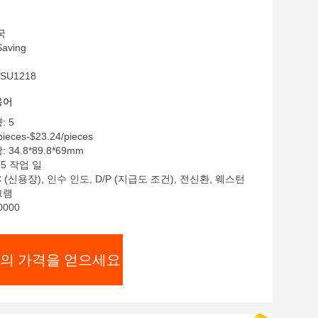
국
aving
SU1218
용어
: 5
ieces-$23.24/pieces
34.8*89.8*69mm
15 작업 일
C (신용장), 인수 인도, D/P (지급도 조건), 전신환, 웨스턴
그램
0000
의 가격을 얻으세요