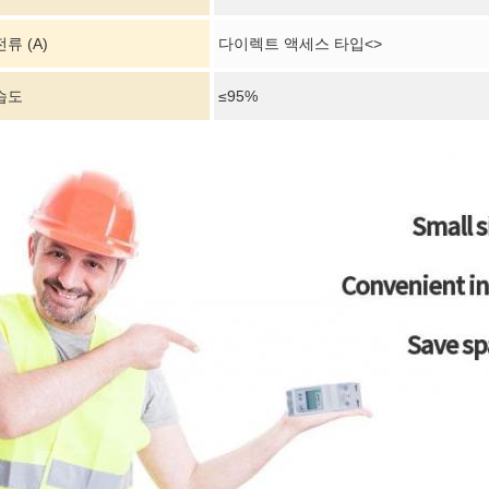
류 (A)
다이렉트 액세스 타입<>
습도
≤95%