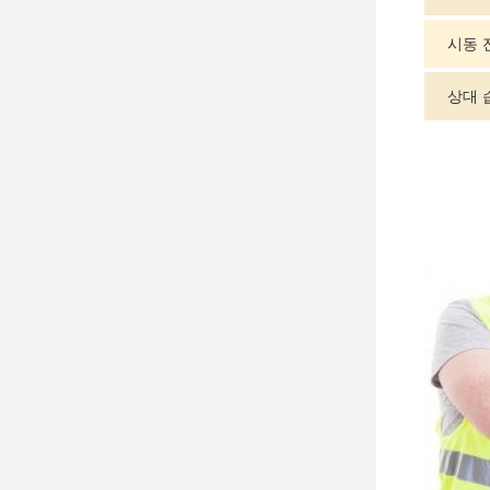
시동 전
상대 