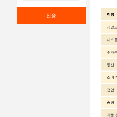
이름
전송
정밀도
디스
주파
통신
소비 
전압
중량
작동 