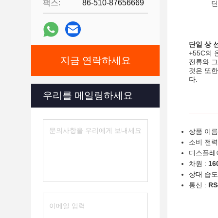
팩스:
86-510-87656669
딘
단일 상 
+55C의
지금 연락하세요
전류와 그
것은 또한
다.
우리를 메일링하세요
상품 이름
소비 전력
디스플레이
차원 :
16
상대 습도 
통신 :
RS