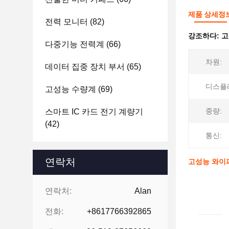
제품 상세정
전력 모니터
(82)
강조하다:
고
다중기능 전력계
(66)
차원:
데이터 집중 장치 부서
(65)
디스플
고성능 수량계
(69)
중량:
스마트 IC 카드 전기 계량기
(42)
통신:
연락처
고성능 와이파
연락처:
Alan
전화:
+8617766392865