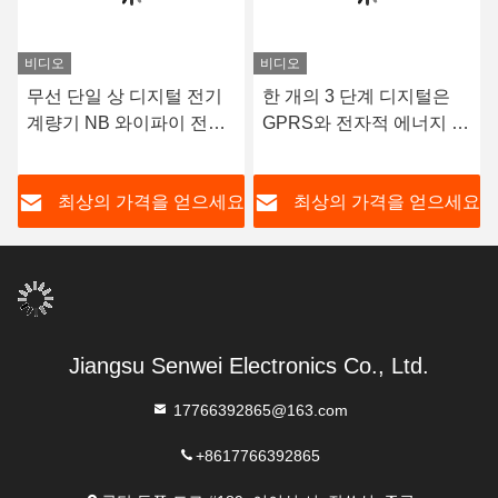
비디오
비디오
무선 단일 상 디지털 전기
한 개의 3 단계 디지털은
계량기 NB 와이파이 전자
GPRS와 전자적 에너지 계
식 전력량계 다중 요금표
량기 LCD 디스플레이를
선납했습니다
요
최상의 가격을 얻으세요
최상의 가격을 얻으세요
Jiangsu Senwei Electronics Co., Ltd.
17766392865@163.com
+8617766392865