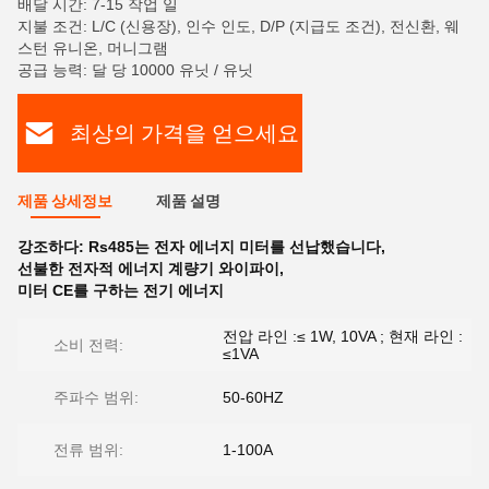
배달 시간: 7-15 작업 일
지불 조건: L/C (신용장), 인수 인도, D/P (지급도 조건), 전신환, 웨
스턴 유니온, 머니그램
공급 능력: 달 당 10000 유닛 / 유닛
최상의 가격을 얻으세요
제품 상세정보
제품 설명
강조하다:
Rs485는 전자 에너지 미터를 선납했습니다
,
선불한 전자적 에너지 계량기 와이파이
,
미터 CE를 구하는 전기 에너지
전압 라인 :≤ 1W, 10VA ; 현재 라인 :
소비 전력:
≤1VA
주파수 범위:
50-60HZ
전류 범위:
1-100A