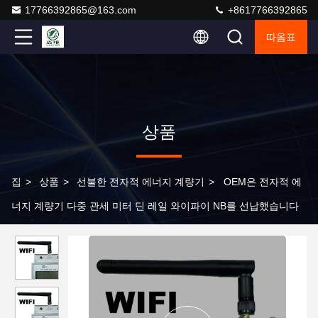
17766392865@163.com
+8617766392865
따옴표
상품
집
>
상품
>
선불한 전자적 에너지 계량기
>
OEM은 전자적 에
너지 계량기 다중 관세 미터 딘 레일 와이파이 NB를 선납했습니다