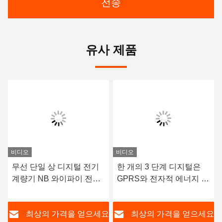
전송
유사 제품
비디오
비디오
무선 단일 상 디지털 전기
한 개의 3 단계 디지털은
계량기 NB 와이파이 전자
GPRS와 전자적 에너지 계
식 전력량계 다중 요금표
량기 LCD 디스플레이를
선납했습니다
요
최상의 가격을 얻으세요
최상의 가격을 얻으세요