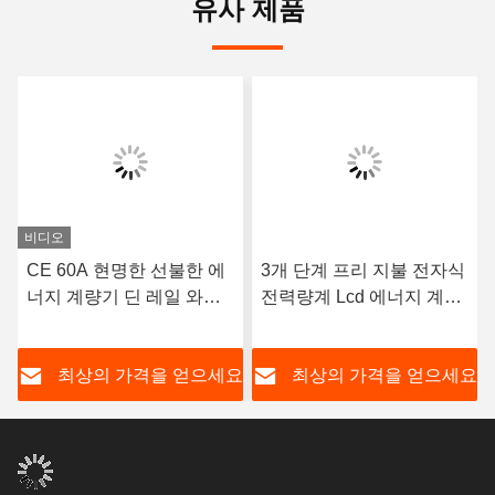
유사 제품
비디오
CE 60A 현명한 선불한 에
3개 단계 프리 지불 전자식
너지 계량기 딘 레일 와이
전력량계 Lcd 에너지 계량
파이는 모니터링 시스템과
기 100A 80A 4 와이어 다
전기를 선납했습니다
중 채널
요
최상의 가격을 얻으세요
최상의 가격을 얻으세요