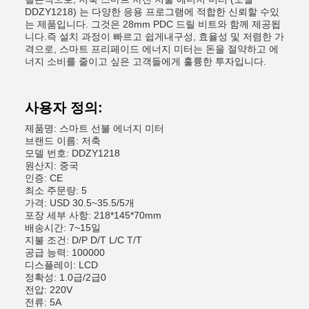
DDZY1218) 는 다양한 응용 프로그램에 적합한 신뢰할 수있
는 제품입니다. 그것은 28mm PDC 드릴 비트와 함께 제공됩
니다.즉 설치 과정이 빠르고 쉽게내구성, 효율성 및 저렴한 가
격으로, 스마트 프리페이드 에너지 미터는 돈을 절약하고 에
너지 소비를 줄이고 싶은 고객들에게 훌륭한 투자입니다.
사용자 정의:
제품명: 스마트 선불 에너지 미터
브랜드 이름: 저축
모델 번호: DDZY1218
원산지: 중국
인증: CE
최소 주문량: 5
가격: USD 30.5~35.5/5개
포장 세부 사항: 218*145*70mm
배송시간: 7~15일
지불 조건: D/P D/T L/C T/T
공급 능력: 100000
디스플레이: LCD
정확성: 1.0급/2급0
전압: 220V
전류: 5A