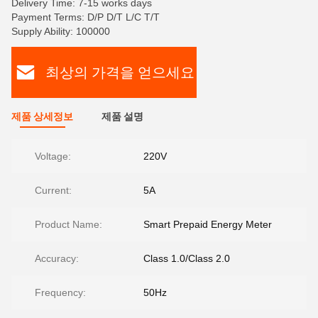
Delivery Time: 7-15 works days
Payment Terms: D/P D/T L/C T/T
Supply Ability: 100000
최상의 가격을 얻으세요
제품 상세정보
제품 설명
Voltage:
220V
Current:
5A
Product Name:
Smart Prepaid Energy Meter
Accuracy:
Class 1.0/Class 2.0
Frequency:
50Hz