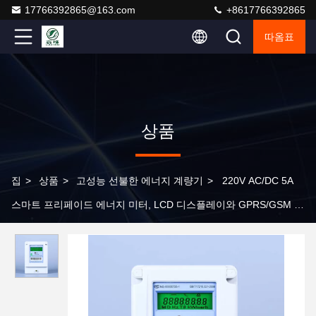
17766392865@163.com
+8617766392865
따옴표
상품
집
>
상품
>
고성능 선불한 에너지 계량기
>
220V AC/DC 5A
스마트 프리페이드 에너지 미터, LCD 디스플레이와 GPRS/GSM 통
신