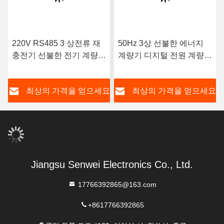
220V RS485 3 상전류 재
50Hz 3상 선불한 에너지
충전기 선불한 전기 계량기
계량기 디지털 전원 계량기
는 50Hz를 모니터링합니
6400 imp/KWh
다
요
최상의 가격을 얻으세요
최상의 가격을 얻으세요
Jiangsu Senwei Electronics Co., Ltd.
17766392865@163.com
+8617766392865