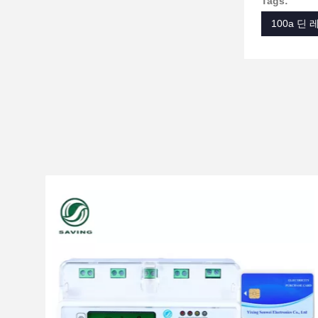
Tags:
100a 딘