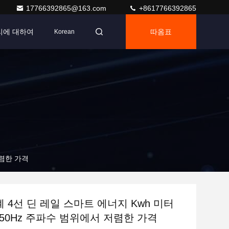
17766392865@163.com
+8617766392865
리에 대하여
따옴표
Korean
저렴한 가격
계 4선 딘 레일 스마트 에너지 Kwh 미터
50Hz 주파수 범위에서 저렴한 가격