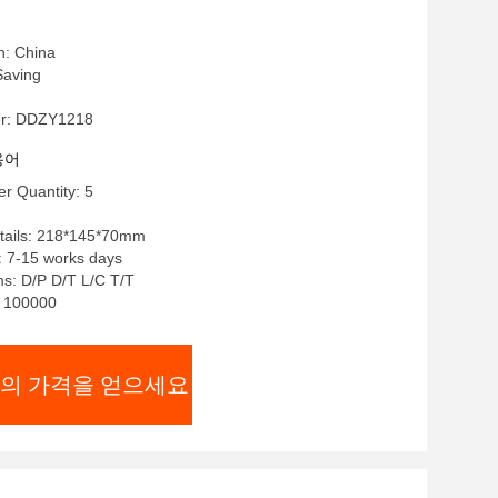
n: China
aving
r: DDZY1218
용어
r Quantity: 5
tails: 218*145*70mm
: 7-15 works days
s: D/P D/T L/C T/T
y: 100000
의 가격을 얻으세요