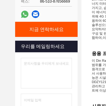
팩스:
86-510-87656669
너지 미터
가지고, 
이 에너지
위해 4G
용하여 6
솔루션으
지금 연락하세요
요약하자면,
구성 및 
함하여,이
우리를 메일링하세요
응용 
이 Din 
범위를 가
원격으로 
서 사용하
능은 시설
DDZY1
관리하고 
트에 이상