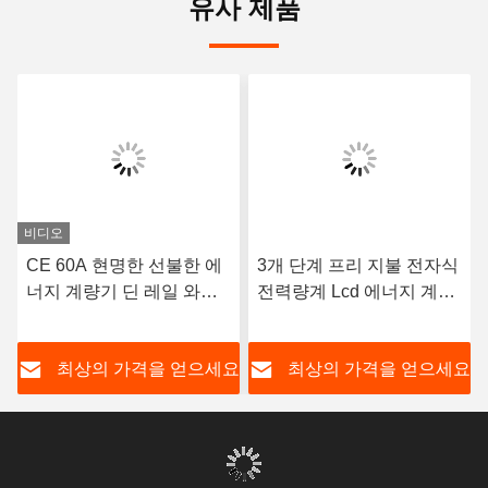
유사 제품
비디오
CE 60A 현명한 선불한 에
3개 단계 프리 지불 전자식
너지 계량기 딘 레일 와이
전력량계 Lcd 에너지 계량
파이는 모니터링 시스템과
기 100A 80A 4 와이어 다
전기를 선납했습니다
중 채널
요
최상의 가격을 얻으세요
최상의 가격을 얻으세요