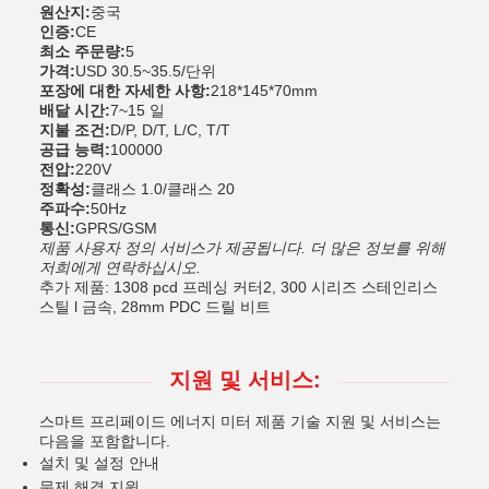
원산지:
중국
인증:
CE
최소 주문량:
5
가격:
USD 30.5~35.5/단위
포장에 대한 자세한 사항:
218*145*70mm
배달 시간:
7~15 일
지불 조건:
D/P, D/T, L/C, T/T
공급 능력:
100000
전압:
220V
정확성:
클래스 1.0/클래스 20
주파수:
50Hz
통신:
GPRS/GSM
제품 사용자 정의 서비스가 제공됩니다. 더 많은 정보를 위해
저희에게 연락하십시오.
추가 제품: 1308 pcd 프레싱 커터2, 300 시리즈 스테인리스
스틸 l 금속, 28mm PDC 드릴 비트
지원 및 서비스:
스마트 프리페이드 에너지 미터 제품 기술 지원 및 서비스는
다음을 포함합니다.
설치 및 설정 안내
문제 해결 지원