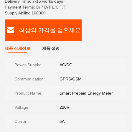
Delivery Time: 7-15 works days
Payment Terms: D/P D/T L/C T/T
Supply Ability: 100000
최상의 가격을 얻으세요
제품 상세정보
제품 설명
Power Supply:
AC/DC
Communication:
GPRS/GSM
Product Name:
Smart Prepaid Energy Meter
Voltage:
220V
Current:
5A