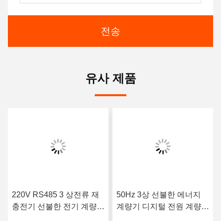
전송
유사 제품
220V RS485 3 상전류 재
50Hz 3상 선불한 에너지
충전기 선불한 전기 계량기
계량기 디지털 전원 계량기
는 50Hz를 모니터링합니
6400 imp/KWh