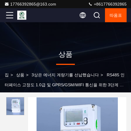
17766392865@163.com
+8617766392865
따옴표
상품
집
>
상품
>
3상은 에너지 계량기를 선납했습니다
>
RS485 인
터페이스 고정도 1.0급 및 GPRS/GSM/WIFI 통신을 위한 3단계 선
불 에너지 미터