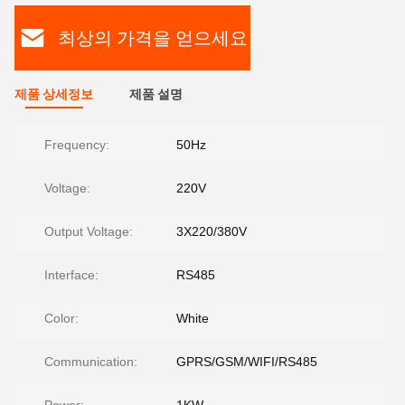
최상의 가격을 얻으세요
제품 상세정보
제품 설명
Frequency:
50Hz
Voltage:
220V
Output Voltage:
3X220/380V
Interface:
RS485
Color:
White
Communication:
GPRS/GSM/WIFI/RS485