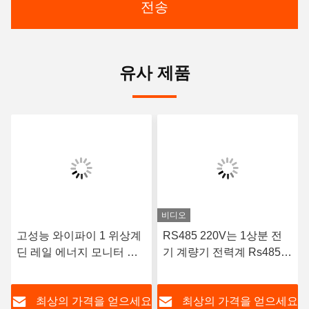
전송
유사 제품
비디오
고성능 와이파이 1 위상계
RS485 220V는 1상분 전
딘 레일 에너지 모니터 단
기 계량기 전력계 Rs485를
일 상 전자적 킬로와트시
선납했습니다
미터
요
최상의 가격을 얻으세요
최상의 가격을 얻으세요