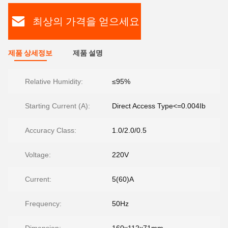
최상의 가격을 얻으세요
제품 상세정보
제품 설명
Relative Humidity:
≤95%
Starting Current (A):
Direct Access Type<=0.004Ib
Accuracy Class:
1.0/2.0/0.5
Voltage:
220V
Current:
5(60)A
Frequency:
50Hz